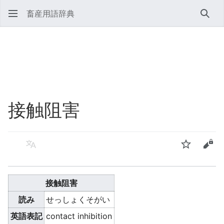
畜産用語辞典
検索
接触阻害
言語
ウォッチ
ソー
接触阻害
読み
せっしょくそがい
英語表記
contact inhibition