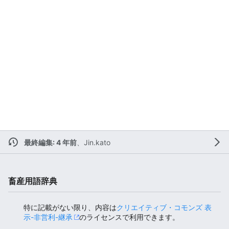
最終編集: 4 年前
、
Jin.kato
畜産用語辞典
特に記載がない限り、内容は
クリエイティブ・コモンズ 表
示-非営利-継承
のライセンスで利用できます。