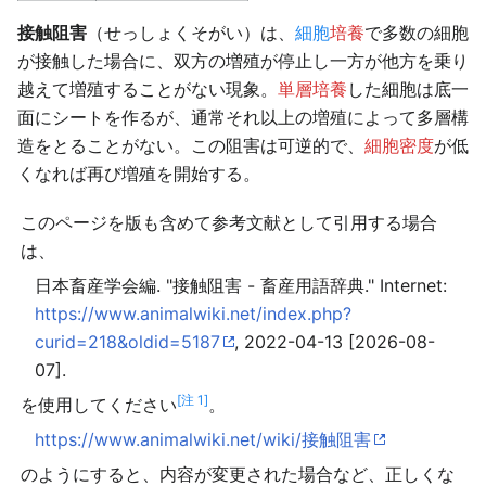
接触阻害
（せっしょくそがい）は、
細胞
培養
で多数の細胞
が接触した場合に、双方の増殖が停止し一方が他方を乗り
越えて増殖することがない現象。
単層培養
した細胞は底一
面にシートを作るが、通常それ以上の増殖によって多層構
造をとることがない。この阻害は可逆的で、
細胞密度
が低
くなれば再び増殖を開始する。
このページを版も含めて参考文献として引用する場合
は、
日本畜産学会編. "接触阻害 - 畜産用語辞典." Internet:
https://www.animalwiki.net/index.php?
curid=218&oldid=5187
, 2022-04-13 [2026-08-
07].
[注 1]
を使用してください
。
https://www.animalwiki.net/wiki/接触阻害
のようにすると、内容が変更された場合など、正しくな