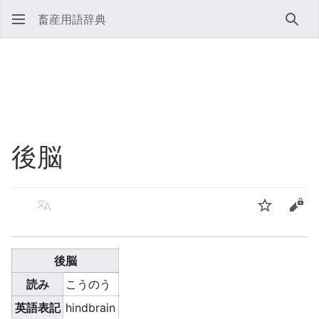
畜産用語辞典
検索
後脳
言語
ウォッチ
ソー
後脳
読み
こうのう
英語表記
hindbrain