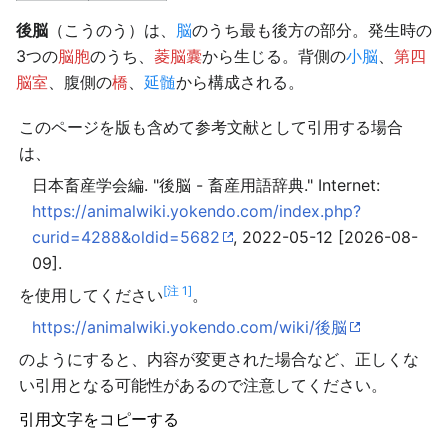
後脳
（こうのう）は、
脳
のうち最も後方の部分。発生時の
3つの
脳胞
のうち、
菱脳囊
から生じる。背側の
小脳
、
第四
脳室
、腹側の
橋
、
延髄
から構成される。
このページを版も含めて参考文献として引用する場合
は、
日本畜産学会編. "後脳 - 畜産用語辞典." Internet:
https://animalwiki.yokendo.com/index.php?
curid=4288&oldid=5682
, 2022-05-12 [2026-08-
09].
[注 1]
を使用してください
。
https://animalwiki.yokendo.com/wiki/後脳
のようにすると、内容が変更された場合など、正しくな
い引用となる可能性があるので注意してください。
引用文字をコピーする