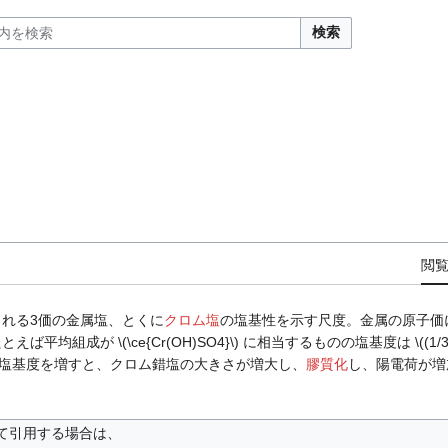
検索
閲
られる3価の金属塩、とくに
クロム塩
の塩基性を示す尺度。金属の原子価
成が \(\ce{Cr(OH)SO4}\) に相当するものの塩基度は \((1/3) \
％である。塩基度を増すと、クロム錯塩の大きさが増大し、
膠質化
し、陽電荷が増
て引用する場合は、