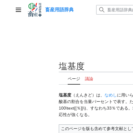
コ
畜産用語辞典
ン
メインメニュー
テ
ン
ツ
に
ス
キ
ッ
塩基度
プ
ページ
議論
塩基度
（えんきど）は、
なめし
に用い
酸基の割合を当量パーセントで表す。たとえば平均組
100\text{[％]}\)、すなわち33
応性が強くなる。
このページを版も含めて参考文献とし