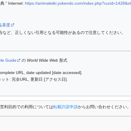
 Internet:
https://animalwiki.yokendo.com/index.php?curid=1428&o
ki/塩基度
合など、正しくない引用となる可能性があるので注意してください。
yle Guide
の
World Wide Web
形式
: complete URL, date updated [date accessed].
ット: 完全URL, 更新日 [アクセス日].
営利目的での利用については
転載許諾申請
からお問い合わせください。