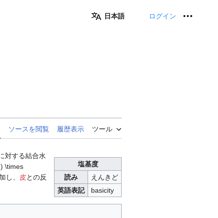
日本語
ログイン
個人用
覧
ソースを閲覧
履歴表示
ツール
に対する結合水
塩基度
times
加し、
皮
との反
読み
えんきど
英語表記
basicity