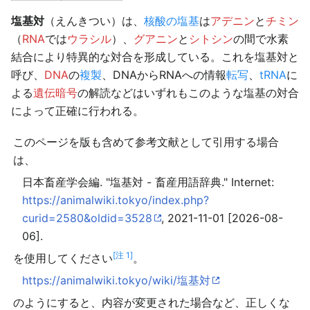
塩基対
（えんきつい）は、
核酸の塩基
は
アデニン
と
チミン
（
RNA
では
ウラシル
）、
グアニン
と
シトシン
の間で水素
結合により特異的な対合を形成している。これを塩基対と
呼び、
DNA
の
複製
、DNAからRNAへの情報
転写
、
tRNA
に
よる
遺伝暗号
の解読などはいずれもこのような塩基の対合
によって正確に行われる。
このページを版も含めて参考文献として引用する場合
は、
日本畜産学会編. "塩基対 - 畜産用語辞典." Internet:
https://animalwiki.tokyo/index.php?
curid=2580&oldid=3528
, 2021-11-01 [2026-08-
06].
[注 1]
を使用してください
。
https://animalwiki.tokyo/wiki/塩基対
のようにすると、内容が変更された場合など、正しくな