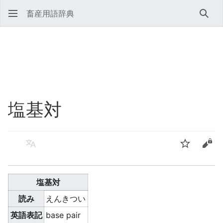
畜産用語辞典
検索
塩基対
言語
ウォッチ
ソー
塩基対
読み
えんきつい
英語表記
base pair