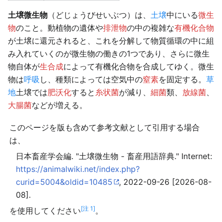
土壌微生物
（どじょうびせいぶつ）は、
土壌
中にいる
微生
物
のこと。動植物の遺体や
排泄物
の中の複雑な
有機化合物
が土壌に還元されると、これを分解して物質循環の中に組
み入れていくのが微生物の働きの1つであり、さらに微生
物自体が
生合成
によって有機化合物を合成してゆく。微生
物は
呼吸
し、種類によっては空気中の
窒素
を固定する。
草
地
土壌では
肥沃化
すると
糸状菌
が減り、
細菌
類、
放線菌
、
大腸菌
などが増える。
このページを版も含めて参考文献として引用する場合
は、
日本畜産学会編. "土壌微生物 - 畜産用語辞典." Internet:
https://animalwiki.net/index.php?
curid=5004&oldid=10485
, 2022-09-26 [2026-08-
08].
[注 1]
を使用してください
。