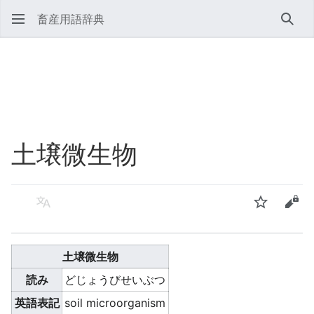
畜産用語辞典
検索
土壌微生物
言語
ウォッチ
ソー
土壌微生物
読み
どじょうびせいぶつ
英語表記
soil microorganism