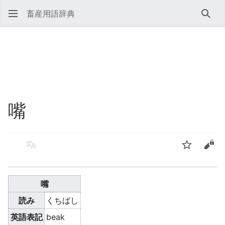
畜産用語辞典
検索
嘴
言語
ウォッチ
ソー
嘴
読み
くちばし
英語表記
beak