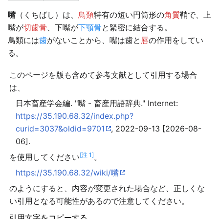
嘴
（くちばし）は、
鳥類
特有の短い円筒形の
角質
鞘で、上
嘴が
切歯骨
、下嘴が
下顎骨
と緊密に結合する。
鳥類には
歯
がないことから、嘴は歯と
唇
の作用をしてい
る。
このページを版も含めて参考文献として引用する場合
は、
日本畜産学会編. "嘴 - 畜産用語辞典." Internet:
https://35.190.68.32/index.php?
curid=3037&oldid=9701
, 2022-09-13 [2026-08-
06].
[注 1]
を使用してください
。
https://35.190.68.32/wiki/嘴
のようにすると、内容が変更された場合など、正しくな
い引用となる可能性があるので注意してください。
引用文字をコピーする