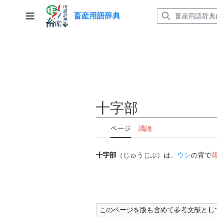
コ
畜産用語辞典
ン
メインメニュー
テ
ン
ツ
に
ス
キ
ッ
十字部
プ
ページ
議論
十字部
（じゅうじぶ）は、
ウシ
の背で
このページを版も含めて参考文献とし