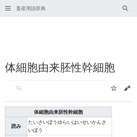
畜産用語辞典
検索
体細胞由来胚性幹細胞
言語
ウォッチ
ソー
体細胞由来胚性幹細胞
たいさいぼうゆらいはいせいかんさ
読み
いぼう