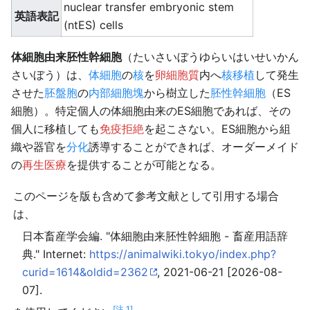
nuclear transfer embryonic stem
英語表記
(ntES) cells
体細胞由来胚性幹細胞
（たいさいぼうゆらいはいせいかん
さいぼう）は、
体細胞
の
核
を
卵細胞質
内へ
核移植
して発生
させた
胚盤胞
の
内部細胞塊
から樹立した
胚性幹細胞
（ES
細胞）。特定個人の体細胞由来のES細胞であれば、その
個人に移植しても
免疫拒絶
を起こさない。ES細胞から組
織や器官を
分化
誘導することができれば、オーダーメイド
の
再生医療
を提供することが可能となる。
このページを版も含めて参考文献として引用する場合
は、
日本畜産学会編. "体細胞由来胚性幹細胞 - 畜産用語辞
典." Internet:
https://animalwiki.tokyo/index.php?
curid=1614&oldid=2362
, 2021-06-21 [2026-08-
07].
[注 1]