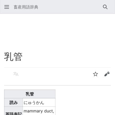
畜産用語辞典
検索
乳管
言語
ウォッチ
ソー
乳管
読み
にゅうかん
mammary duct,
英語表記