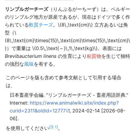
リンブルガーチーズ
（りんぶるがーちーず）は、ベルギー
のリンブルグ地方が原産であるが、現在はドイツで多く作
られている
軟質チーズ
。\(8\,\text{cm}\) 立方あるいは角
型（\
(8\,\text{cm}\times{15}\,\text{cm}\times{15}\,\text{cm}\
)）で重量は \(0.5\,\text{～}\,1\,\text{kg}\)。表面には
Brevibaucterium linens
の生育により
粘質物
を生じて独特
の強烈な
風味
を有する。
このページを版も含めて参考文献として引用する場合
は、
日本畜産学会編. "リンブルガーチーズ - 畜産用語辞典."
Internet:
https://www.animalwiki.site/index.php?
curid=2311&oldid=12777
, 2024-02-14 [2026-08-
06].
[注 1]
を使用してください
。