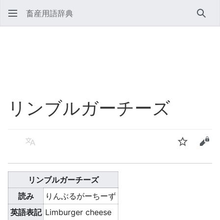
畜産用語辞典
検索
リンブルガーチーズ
言語
ウォッチ
ソー
リンブルガーチーズ
読み
りんぶるがーちーず
英語表記
Limburger cheese