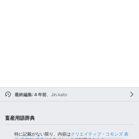
最終編集: 4 年前
、
Jin.kato
畜産用語辞典
特に記載がない限り、内容は
クリエイティブ・コモンズ 表