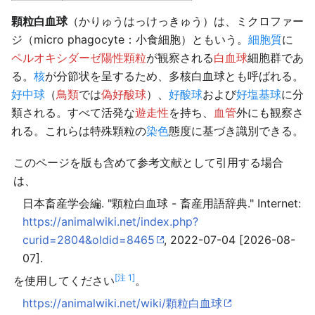
顆粒白血球
（かりゅうはっけっきゅう）は、ミクロファー
ジ（micro phagocyte：小食細胞）ともいう。
細胞質
に
ペルオキシダーゼ陽性顆粒
が観察される
白血球
細胞群であ
る。
核
が分節状を呈するため、多核白血球とも呼ばれる。
好中球
（
鳥類
では
偽好酸球
）、
好酸球
および
好塩基球
に分
類される。すべて活発な
遊走性
を持ち、
血管
外にも観察さ
れる。これらは特殊顆粒の
染色
態度に基づき識別できる。
このページを版も含めて参考文献として引用する場合
は、
日本畜産学会編. "顆粒白血球 - 畜産用語辞典." Internet:
https://animalwiki.net/index.php?
curid=2804&oldid=8465
, 2022-07-04 [2026-08-
07].
[注 1]
を使用してください
。
https://animalwiki.net/wiki/顆粒白血球