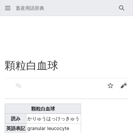
畜産用語辞典
検索
顆粒白血球
言語
ウォッチ
ソー
顆粒白血球
読み
かりゅうはっけっきゅう
英語表記
granular leucocyte