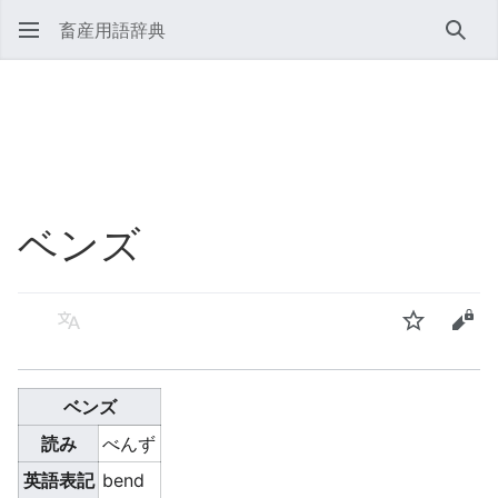
畜産用語辞典
検索
ベンズ
言語
ウォッチ
ソー
ベンズ
読み
べんず
英語表記
bend