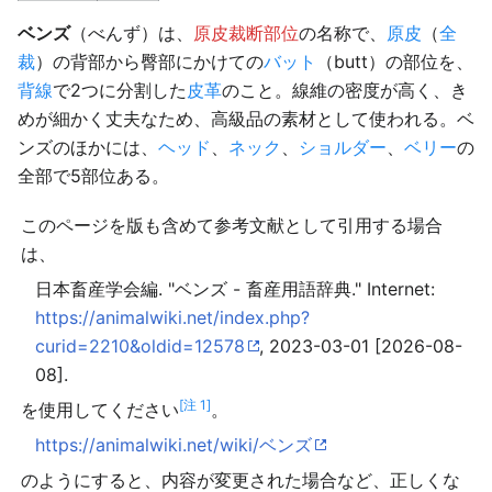
ベンズ
（べんず）は、
原皮裁断部位
の名称で、
原皮
（
全
裁
）の背部から臀部にかけての
バット
（butt）の部位を、
背線
で2つに分割した
皮革
のこと。線維の密度が高く、き
めが細かく丈夫なため、高級品の素材として使われる。ベ
ンズのほかには、
ヘッド
、
ネック
、
ショルダー
、
ベリー
の
全部で5部位ある。
このページを版も含めて参考文献として引用する場合
は、
日本畜産学会編. "ベンズ - 畜産用語辞典." Internet:
https://animalwiki.net/index.php?
curid=2210&oldid=12578
, 2023-03-01 [2026-08-
08].
[注 1]
を使用してください
。
https://animalwiki.net/wiki/ベンズ
のようにすると、内容が変更された場合など、正しくな