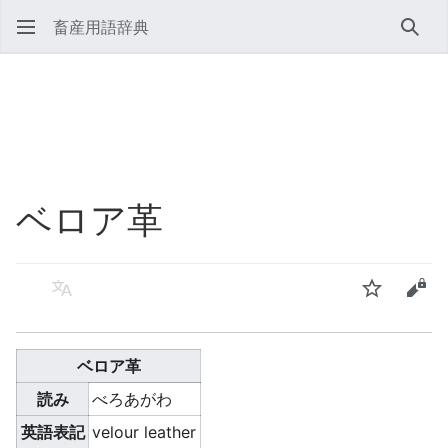
畜産用語辞典
検索
ベロア革
言語
ウォッチ
ソー
ベロア革
読み
べろあがわ
英語表記
velour leather