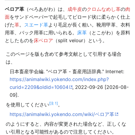
ベロア革
（べろあがわ）は、
成牛皮
の
クロムなめし革
の
肉
面
をサンドペーパーで起毛してビロード状に柔らかく仕上
げた
革
。
スエード革
より毛足が長く粗い。靴用甲革、衣料
用革、バック用革に用いられる。
床革
（とこがわ）を原料
としたものを
床ベロア
（split velour）という。
このページを版も含めて参考文献として引用する場合
は、
日本畜産学会編. "ベロア革 - 畜産用語辞典." Internet:
https://animalwiki.yokendo.com/index.php?
curid=2209&oldid=10604
, 2022-09-26 [2026-08-
09].
[注 1]
を使用してください
。
https://animalwiki.yokendo.com/wiki/ベロア革
のようにすると、内容が変更された場合など、正しくな
い引用となる可能性があるので注意してください。