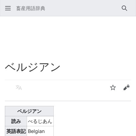
畜産用語辞典
検索
ベルジアン
言語
ウォッチ
ソー
ベルジアン
読み
べるじあん
英語表記
Belgian