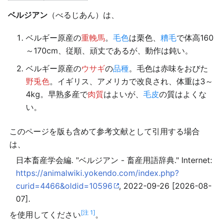
ベルジアン
（べるじあん）は、
ベルギー原産の
重輓馬
。
毛色
は栗色、
糟毛
で体高160
～170cm、従順、頑丈であるが、動作は鈍い。
ベルギー原産の
ウサギ
の
品種
。毛色は赤味をおびた
野兎色
。イギリス、アメリカで改良され、体重は3～
4kg。早熟多産で
肉質
はよいが、
毛皮
の質はよくな
い。
このページを版も含めて参考文献として引用する場合
は、
日本畜産学会編. "ベルジアン - 畜産用語辞典." Internet:
https://animalwiki.yokendo.com/index.php?
curid=4466&oldid=10596
, 2022-09-26 [2026-08-
07].
[注 1]
を使用してください
。