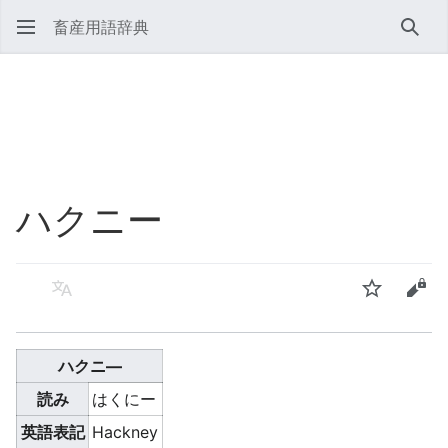
畜産用語辞典
検索
ハクニー
言語
ウォッチ
ソー
ハクニ―
読み
はくにー
英語表記
Hackney