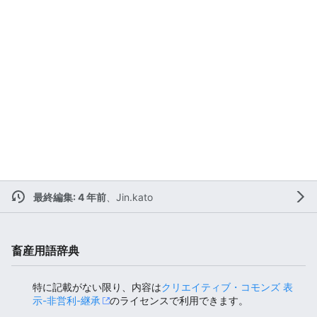
最終編集: 4 年前
、
Jin.kato
畜産用語辞典
特に記載がない限り、内容は
クリエイティブ・コモンズ 表
示-非営利-継承
のライセンスで利用できます。