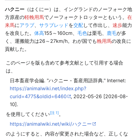
ハクニー
（はくにー）は、イングランドのノーフォーク地
方原産の
軽輓用馬
でノーフォークトロッターともいう。
在
来馬
に
アラブ
、
サラブレッド
を
交配
して作出し、
速歩
能力
を改良した。
体高
155～160cm、
毛色
は栗毛、
鹿毛
が多
く、運搬能力は26～27km/h。わが国でも
輓用馬
の改良に
貢献した。
このページを版も含めて参考文献として引用する場合
は、
日本畜産学会編. "ハクニー - 畜産用語辞典." Internet:
https://animalwiki.net/index.php?
curid=4775&oldid=6460
, 2022-05-26 [2026-08-
10].
[注 1]
を使用してください
。
https://animalwiki.net/wiki/ハクニー
のようにすると、内容が変更された場合など、正しくな