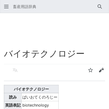
畜産用語辞典
検索
バイオテクノロジー
言語
ウォッチ
ソー
バイオテクノロジー
読み
ばいおてくのろじー
英語表記
biotechnology