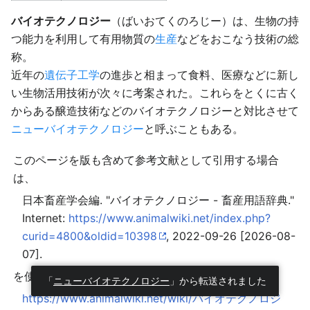
バイオテクノロジー
（ばいおてくのろじー）は、生物の持
つ能力を利用して有用物質の
生産
などをおこなう技術の総
称。
近年の
遺伝子工学
の進歩と相まって食料、医療などに新し
い生物活用技術が次々に考案された。これらをとくに古く
からある醸造技術などのバイオテクノロジーと対比させて
ニューバイオテクノロジー
と呼ぶこともある。
このページを版も含めて参考文献として引用する場合
は、
日本畜産学会編. "バイオテクノロジー - 畜産用語辞典."
Internet:
https://www.animalwiki.net/index.php?
curid=4800&oldid=10398
, 2022-09-26 [2026-08-
07].
[注 1]
を使用してください
。
「
ニューバイオテクノロジー
」から転送されました
https://www.animalwiki.net/wiki/バイオテクノロジ