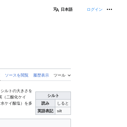
日本語
ログイン
個人用
覧
ソースを閲覧
履歴表示
ツール
。シルトの大きさを
シルト
。石英（二酸化ケイ
含水ケイ酸塩）を多
読み
しると
英語表記
silt