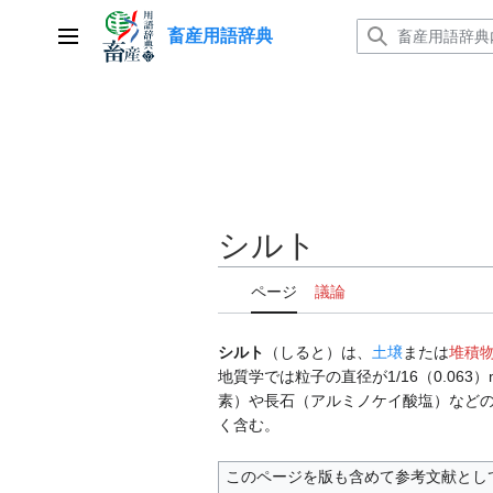
コ
畜産用語辞典
ン
メインメニュー
テ
ン
ツ
に
ス
キ
ッ
シルト
プ
ページ
議論
シルト
（しると）は、
土壌
または
堆積
地質学では粒子の直径が1/16（0.063）
素）や長石（アルミノケイ酸塩）など
く含む。
このページを版も含めて参考文献とし