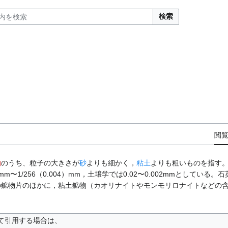
検索
閲
物
のうち、粒子の大きさが
砂
よりも細かく，
粘土
よりも粗いものを指す
mm〜1/256（0.004）mm，土壌学では0.02〜0.002mmとしている
の鉱物片のほかに，粘土鉱物（カオリナイトやモンモリロナイトなどの
て引用する場合は、