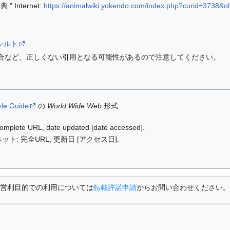
 Internet:
https://animalwiki.yokendo.com/index.php?curid=3738&o
ki/シルト
合など、正しくない引用となる可能性があるので注意してください。
yle Guide
の
World Wide Web
形式
: complete URL, date updated [date accessed].
ット: 完全URL, 更新日 [アクセス日].
営利目的での利用については
転載許諾申請
からお問い合わせください。