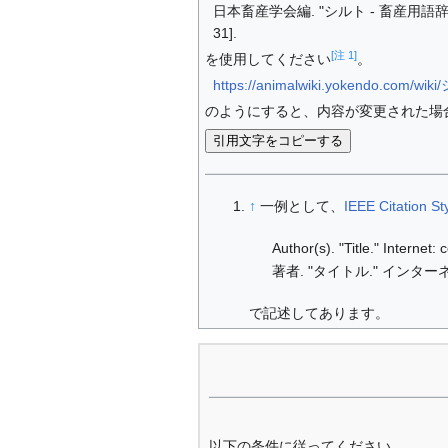
日本畜産学会編. "シルト - 畜産用語辞典."
31].
[注 1]
を使用してください
。
https://animalwiki.yokendo.com/wi
のようにすると、内容が変更された場
引用文字をコピーする
↑
一例として、
IEEE Citation St
Author(s). "Title." Internet
著者. "タイトル." インターネ
で記述してあります。
以下の条件に従ってください。