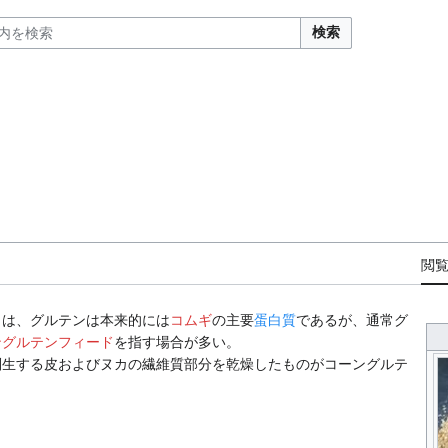
検索
閲
）は、グルテンは本来的には
コムギ
の主要
蛋白質
であるが、通常グ
ングルテンフィード
を指す場合が多い。
副生する皮およびヌカの繊維質部分を乾燥したものがコーングルテ