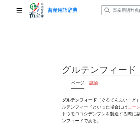
コ
畜産用語辞典
ン
メインメニュー
テ
ン
ツ
に
ス
キ
ッ
グルテンフィード
プ
ページ
議論
グルテンフィード
（ぐるてんふいーど
ルテンフィードといった場合には
コー
トウモロコシデンプンを製造する際に
ンフィードである。