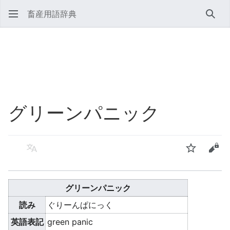
畜産用語辞典
検索
グリーンパニック
言語
ウォッチ
ソー
グリーンパニック
読み
ぐりーんぱにっく
英語表記
green panic