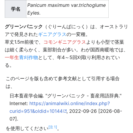
Panicum maximum
var.
trichoglume
学名
Eyles
.
グリーンパニック
（ぐりーんぱにっく）は、オーストラリ
アで発見された
ギニアグラス
の一変種。
草丈1.5m前後で、
コモンギニアグラス
よりも小型で茎葉
は細く柔らかく、葉部割合が多い。わが国西南暖地では、
一年生
青刈作物
として、年4～5回刈取り利用されてい
る。
このページを版も含めて参考文献として引用する場合
は、
日本畜産学会編. "グリーンパニック - 畜産用語辞典."
Internet:
https://animalwiki.online/index.php?
curid=951&oldid=10144
, 2022-09-26 [2026-08-
07].
[注 1]
を使用してください
。