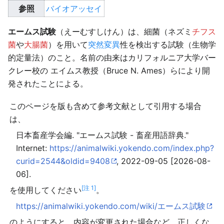
参照
バイオアッセイ
エームス試験
（えーむすしけん）は、細菌（ネズミ
チフス
菌
や
大腸菌
）を用いて
突然変異
性を検出する試験（生物学
的定量法）のこと。名前の由来はカリフォルニア大学バー
クレー校の エイムス教授（Bruce N. Ames）らにより開
発されたことによる。
このページを版も含めて参考文献として引用する場合
は、
日本畜産学会編. "エームス試験 - 畜産用語辞典."
Internet:
https://animalwiki.yokendo.com/index.php?
curid=2544&oldid=9408
, 2022-09-05 [2026-08-
06].
[注 1]
を使用してください
。
https://animalwiki.yokendo.com/wiki/エームス試験
のようにすると、内容が変更された場合など、正しくな