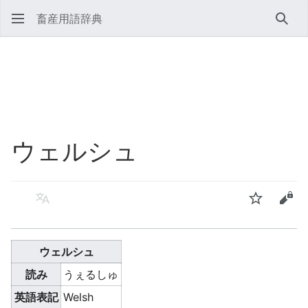
畜産用語辞典
検索
ウェルシュ
言語
ウォッチ
ソー
ウェルシュ
読み
うぇるしゅ
英語表記
Welsh