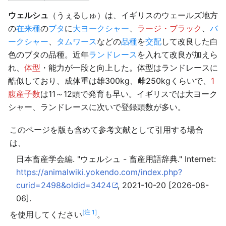
ウェルシュ
（うぇるしゅ）は、イギリスのウェールズ地方
の
在来種
の
ブタ
に
大ヨークシャー
、
ラージ・ブラック
、
バ
ークシャー
、
タムワース
などの
品種
を
交配
して改良した白
色のブタの品種。近年
ランドレース
を入れて改良が加えら
れ、
体型
・能力が一段と向上した。体型はランドレースに
酷似しており、成体重は雄300kg、雌250kgくらいで、
1
腹産子数
は11～12頭で発育も早い。イギリスでは大ヨーク
シャー、ランドレースに次いで登録頭数が多い。
このページを版も含めて参考文献として引用する場合
は、
日本畜産学会編. "ウェルシュ - 畜産用語辞典." Internet:
https://animalwiki.yokendo.com/index.php?
curid=2498&oldid=3424
, 2021-10-20 [2026-08-
06].
[注 1]
を使用してください
。