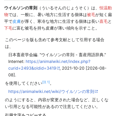
ウイルソンの常則
（ういるそんのじょうそく）は、
恒温動
物
では、一般に、暑い地方に生活する個体は
被毛
が短く扁
平で
皮膚
が厚く、寒冷な地方に生活する個体は長い
直毛
と
下毛
に富む被毛を持ち皮膚が薄い傾向を示すこと。
このページを版も含めて参考文献として引用する場合
は、
日本畜産学会編. "ウイルソンの常則 - 畜産用語辞典."
Internet:
https://animalwiki.net/index.php?
curid=2493&oldid=3419
, 2021-10-20 [2026-08-
08].
[注 1]
を使用してください
。
https://animalwiki.net/wiki/ウイルソンの常則
のようにすると、内容が変更された場合など、正しくな
い引用となる可能性があるので注意してください。
引用文字をコピーする