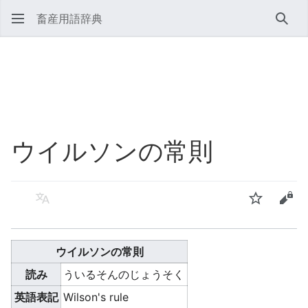
畜産用語辞典
検索
ウイルソンの常則
言語
ウォッチ
ソー
ウイルソンの常則
読み
ういるそんのじょうそく
英語表記
Wilson's rule