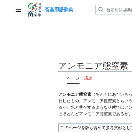
コ
畜産用語辞典
ン
メインメニュー
テ
ン
ツ
に
ス
キ
ッ
アンモニア態窒素
プ
ページ
議論
アンモニア態窒素
（あんもにあたいちっそ
わしたもの。アンモニア性窒素ともい
るが、水と共存するような状態ではアンモニ
はほとんどアンモニア態窒素であるが
このページを版も含めて参考文献とし