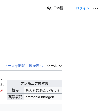
日本語
ログイン
個人用
覧
ソースを閲覧
履歴表示
ツール
あら
アンモニア態窒素
され
窒素
読み
あんもにあたいちっそ
英語表記
ammonia nitrogen