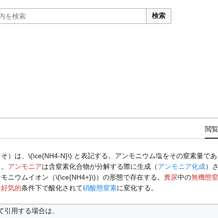
検索
閲
）は、\(\ce{NH4-N}\) と表記する。アンモニウム塩をその窒素量で
う。
アンモニア
は含窒素化合物が分解する際に生成（
アンモニア化成
）
ウムイオン（\(\ce{NH4+}\)）の形態で存在する。
糞尿
中の
無機態
、
好気的
条件下で酸化されて
硝酸態窒素
に変化する。
て引用する場合は、