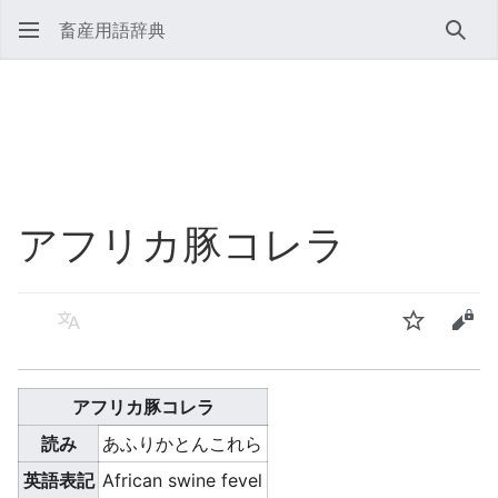
畜産用語辞典
検索
アフリカ豚コレラ
言語
ウォッチ
ソー
アフリカ豚コレラ
読み
あふりかとんこれら
英語表記
African swine fevel