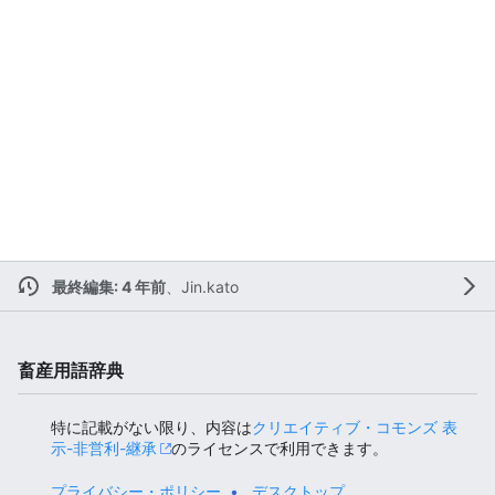
最終編集: 4 年前
、
Jin.kato
畜産用語辞典
特に記載がない限り、内容は
クリエイティブ・コモンズ 表
示-非営利-継承
のライセンスで利用できます。
プライバシー・ポリシー
デスクトップ