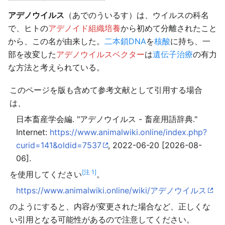
アデノウイルス
（あでのういるす）は、ウイルスの科名
で、ヒトの
アデノイド組織培養
から初めて分離されたこと
から、この名が由来した。
二本鎖DNA
を
核酸
に持ち、一
部を改変した
アデノウイルスベクター
は
遺伝子治療
の有力
な方法と考えられている。
このページを版も含めて参考文献として引用する場合
は、
日本畜産学会編. "アデノウイルス - 畜産用語辞典."
Internet:
https://www.animalwiki.online/index.php?
curid=141&oldid=7537
, 2022-06-20 [2026-08-
06].
[注 1]
を使用してください
。
https://www.animalwiki.online/wiki/アデノウイルス
のようにすると、内容が変更された場合など、正しくな
い引用となる可能性があるので注意してください。