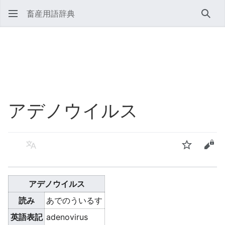
畜産用語辞典
検索
アデノウイルス
言語
ウォッチ
ソー
アデノウイルス
読み
あでのういるす
英語表記
adenovirus