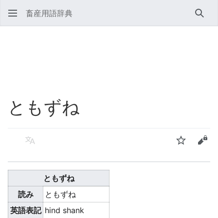
畜産用語辞典
検索
ともずね
言語
ウォッチ
ソー
ともずね
読み
ともずね
英語表記
hind shank