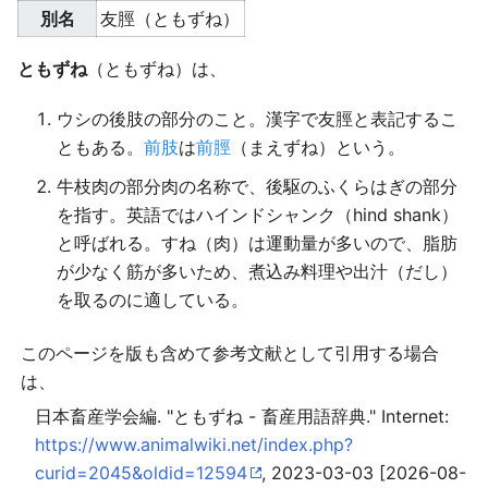
別名
友脛（ともずね）
ともずね
（ともずね）は、
ウシの後肢の部分のこと。漢字で友脛と表記するこ
ともある。
前肢
は
前脛
（まえずね）という。
牛枝肉の部分肉の名称で、後駆のふくらはぎの部分
を指す。英語ではハインドシャンク（hind shank）
と呼ばれる。すね（肉）は運動量が多いので、脂肪
が少なく筋が多いため、煮込み料理や出汁（だし）
を取るのに適している。
このページを版も含めて参考文献として引用する場合
は、
日本畜産学会編. "ともずね - 畜産用語辞典." Internet:
https://www.animalwiki.net/index.php?
curid=2045&oldid=12594
, 2023-03-03 [2026-08-