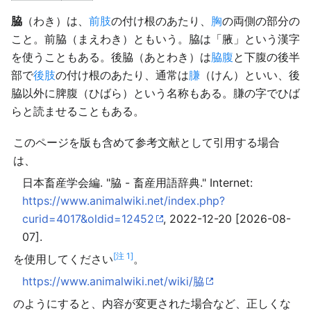
脇
（わき）は、
前肢
の付け根のあたり、
胸
の両側の部分の
こと。前脇（まえわき）ともいう。脇は「腋」という漢字
を使うこともある。後脇（あとわき）は
脇腹
と下腹の後半
部で
後肢
の付け根のあたり、通常は
膁
（けん）といい、後
脇以外に脾腹（ひばら）という名称もある。膁の字でひば
らと読ませることもある。
このページを版も含めて参考文献として引用する場合
は、
日本畜産学会編. "脇 - 畜産用語辞典." Internet:
https://www.animalwiki.net/index.php?
curid=4017&oldid=12452
, 2022-12-20 [2026-08-
07].
[注 1]
を使用してください
。
https://www.animalwiki.net/wiki/脇
のようにすると、内容が変更された場合など、正しくな