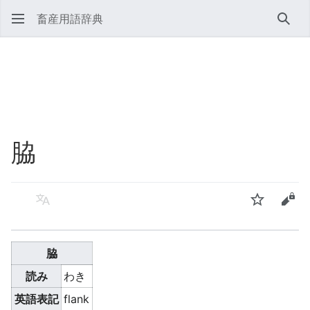
畜産用語辞典
検索
脇
言語
ウォッチ
ソー
脇
読み
わき
英語表記
flank