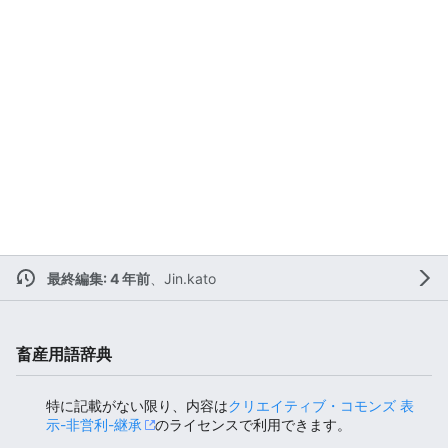
最終編集: 4 年前
、
Jin.kato
畜産用語辞典
特に記載がない限り、内容は
クリエイティブ・コモンズ 表
示-非営利-継承
のライセンスで利用できます。