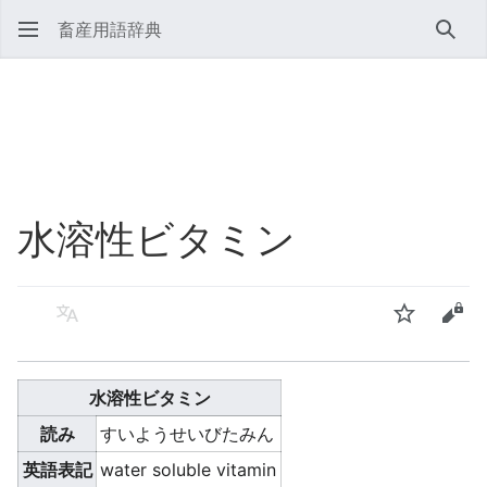
畜産用語辞典
検索
水溶性ビタミン
言語
ウォッチ
ソー
水溶性ビタミン
読み
すいようせいびたみん
英語表記
water soluble vitamin