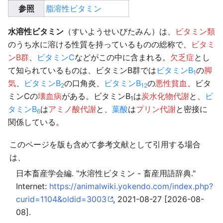
参照
脂溶性ビタミン
水溶性ビタミン
（すいようせいびたみん）は、
ビタミン類
のうち水に溶ける性質を持っているものの総称で、
ビタミ
ンB群
、
ビタミンC
などがこの中に含まれる。
欠乏症
とし
て知られているものは、ビタミンB群では
ビタミンB
の
脚
1
気
、
ビタミンB
の口角炎、
ビタミンB
の
悪性貧血
、ビタ
2
12
ミンCの
壊血病
がある。ビタミンB
は
炭水化物代謝
と、
ビ
1
タミンB
は
アミノ酸代謝
と、
葉酸
は
プリン代謝
と密接に
6
関係している。
このページを版も含めて参考文献として引用する場合
は、
日本畜産学会編. "水溶性ビタミン - 畜産用語辞典."
Internet:
https://animalwiki.yokendo.com/index.php?
curid=1104&oldid=3003
, 2021-08-27 [2026-08-
08].