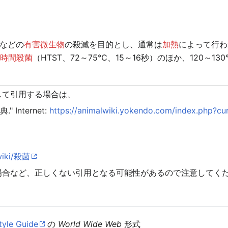
などの
有害微生物
の殺滅を目的とし、通常は
加熱
によって行わ
短時間殺菌
（HTST、72～75℃、15～16秒）のほか、120～1
して引用する場合は、
 Internet:
https://animalwiki.yokendo.com/index.php?c
/wiki/殺菌
場合など、正しくない引用となる可能性があるので注意してく
tyle Guide
の
World Wide Web
形式