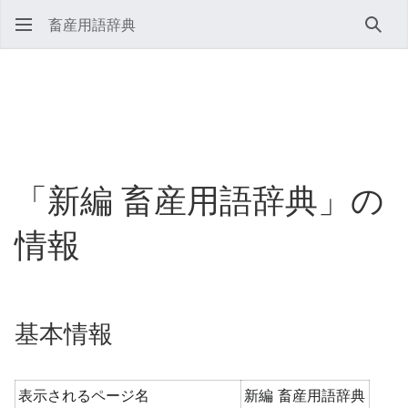
畜産用語辞典
検索
「新編 畜産用語辞典」の
情報
基本情報
表示されるページ名
新編 畜産用語辞典