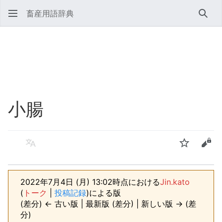
畜産用語辞典
検索
小腸
言語
ウォッチ
ソー
2022年7月4日 (月) 13:02時点における
Jin.kato
(
トーク
|
投稿記録
)
による版
(差分) ← 古い版 | 最新版 (差分) | 新しい版 → (差
分)