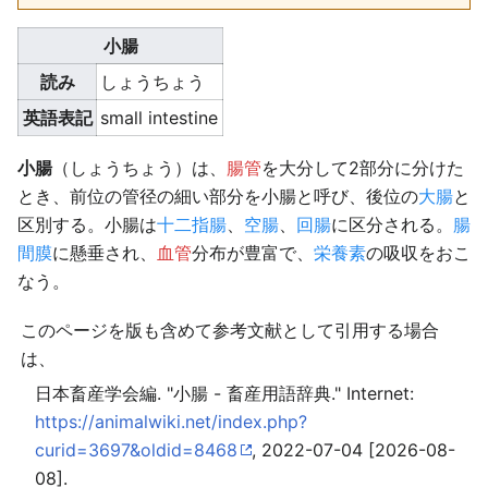
小腸
読み
しょうちょう
英語表記
small intestine
小腸
（しょうちょう）は、
腸管
を大分して2部分に分けた
とき、前位の管径の細い部分を小腸と呼び、後位の
大腸
と
区別する。小腸は
十二指腸
、
空腸
、
回腸
に区分される。
腸
間膜
に懸垂され、
血管
分布が豊富で、
栄養素
の吸収をおこ
なう。
このページを版も含めて参考文献として引用する場合
は、
日本畜産学会編. "小腸 - 畜産用語辞典." Internet:
https://animalwiki.net/index.php?
curid=3697&oldid=8468
, 2022-07-04 [2026-08-
08].