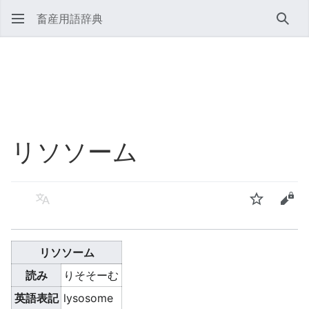
畜産用語辞典
検索
リソソーム
言語
ウォッチ
ソー
リソソーム
読み
りそそーむ
英語表記
lysosome