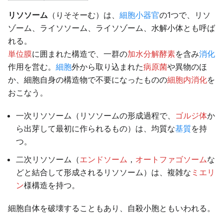
リソソーム
（りそそーむ）は、
細胞小器官
の1つで、リソ
ゾーム、ライソソーム、ライソゾーム、水解小体とも呼ば
れる。
単位膜
に囲まれた構造で、一群の
加水分解酵素
を含み
消化
作用を営む。
細胞
外から取り込まれた
病原菌
や異物のほ
か、細胞自身の構造物で不要になったものの
細胞内消化
を
おこなう。
一次リソソーム（リソソームの形成過程で、
ゴルジ体
か
ら出芽して最初に作られるもの）は、均質な
基質
を持
つ。
二次リソソーム（
エンドソーム
，
オートファゴソーム
な
どと結合して形成されるリソソーム）は、複雑な
ミエリ
ン
様構造を持つ。
細胞自体を破壊することもあり、自殺小胞ともいわれる。