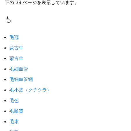
下の 39 ページを表示しています。
も
毛冠
蒙古牛
蒙古羊
毛細血管
毛細血管網
毛小皮（クチクラ）
毛色
毛髄質
毛束