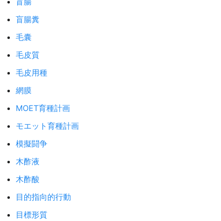
盲腸
盲腸糞
毛囊
毛皮質
毛皮用種
網膜
MOET育種計画
モエット育種計画
模擬闘争
木酢液
木酢酸
目的指向的行動
目標形質