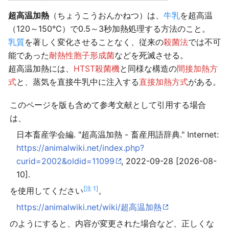
超高温加熱
（ちょうこうおんかねつ）は、
牛乳
を超高温
（120～150℃）で0.5～3秒加熱処理する方法のこと。
乳質
を著しく変化させることなく、従来の
殺菌法
では不可
能であった
耐熱性胞子形成菌
などを死滅させる。
超高温加熱には、
HTST殺菌機
と同様な構造の
間接加熱方
式
と、蒸気を直接牛乳中に注入する
直接加熱方式
がある。
このページを版も含めて参考文献として引用する場合
は、
日本畜産学会編. "超高温加熱 - 畜産用語辞典." Internet:
https://animalwiki.net/index.php?
curid=2002&oldid=11099
, 2022-09-28 [2026-08-
10].
[注 1]
を使用してください
。
https://animalwiki.net/wiki/超高温加熱
のようにすると、内容が変更された場合など、正しくな