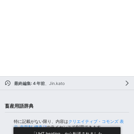
最終編集: 4 年前
、
Jin.kato
畜産用語辞典
特に記載がない限り、内容は
クリエイティブ・コモンズ 表
示-非営利-継承
のライセンスで利用できます。
「
UHT heating
」から転送されました