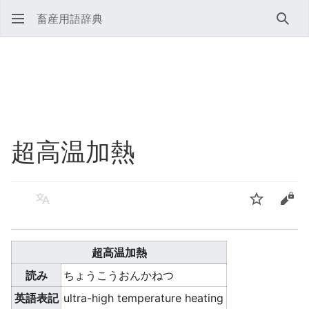
畜産用語辞典
検索
超高温加熱
言語
ウォッチ
ソー
超高温加熱
読み
ちょうこうおんかねつ
英語表記
ultra-high temperature heating