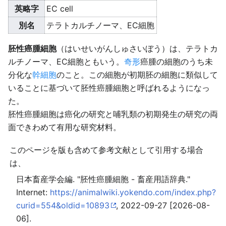
英略字
EC cell
別名
テラトカルチノーマ、EC細胞
胚性癌腫細胞
（はいせいがんしゅさいぼう）は、テラトカ
ルチノーマ、EC細胞ともいう。
奇形
癌腫の細胞のうち未
分化な
幹細胞
のこと。この細胞が初期胚の細胞に類似して
いることに基づいて胚性癌腫細胞と呼ばれるようになっ
た。
胚性癌腫細胞は癌化の研究と哺乳類の初期発生の研究の両
面できわめて有用な研究材料。
このページを版も含めて参考文献として引用する場合
は、
日本畜産学会編. "胚性癌腫細胞 - 畜産用語辞典."
Internet:
https://animalwiki.yokendo.com/index.php?
curid=554&oldid=10893
, 2022-09-27 [2026-08-
06].