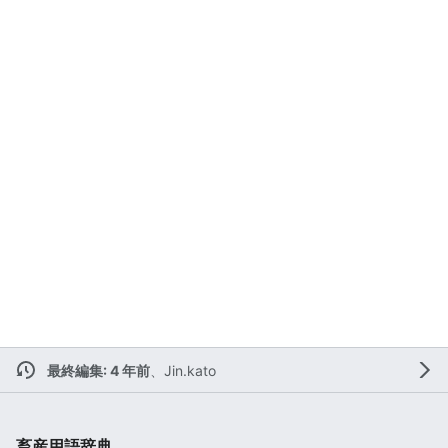
最終編集: 4 年前
、
Jin.kato
畜産用語辞典