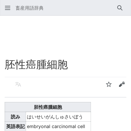
畜産用語辞典
検索
胚性癌腫細胞
言語
ウォッチ
ソー
胚性癌腫細胞
読み
はいせいがんしゅさいぼう
英語表記
embryonal carcinomal cell