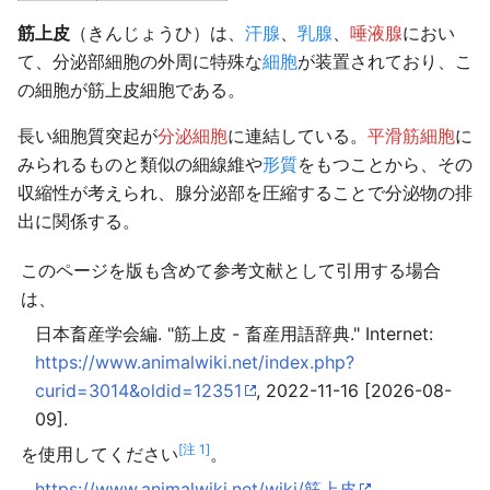
筋上皮
（きんじょうひ）は、
汗腺
、
乳腺
、
唾液腺
におい
て、分泌部細胞の外周に特殊な
細胞
が装置されており、こ
の細胞が筋上皮細胞である。
長い細胞質突起が
分泌細胞
に連結している。
平滑筋細胞
に
みられるものと類似の細線維や
形質
をもつことから、その
収縮性が考えられ、腺分泌部を圧縮することで分泌物の排
出に関係する。
このページを版も含めて参考文献として引用する場合
は、
日本畜産学会編. "筋上皮 - 畜産用語辞典." Internet:
https://www.animalwiki.net/index.php?
curid=3014&oldid=12351
, 2022-11-16 [2026-08-
09].
[注 1]
を使用してください
。
https://www.animalwiki.net/wiki/筋上皮