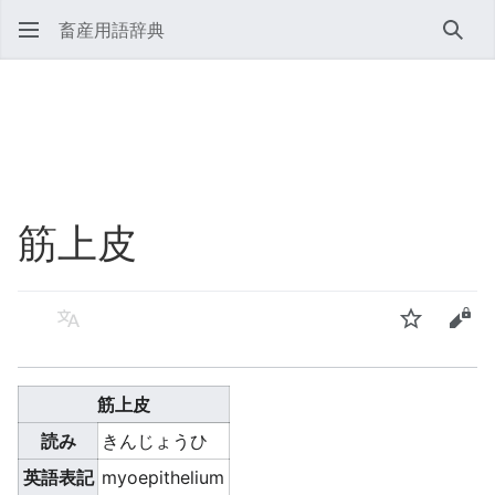
畜産用語辞典
検索
筋上皮
言語
ウォッチ
ソー
筋上皮
読み
きんじょうひ
英語表記
myoepithelium