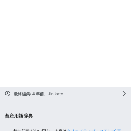
最終編集: 4 年前
、
Jin.kato
畜産用語辞典
特に記載がない限り、内容は
クリエイティブ・コモンズ 表