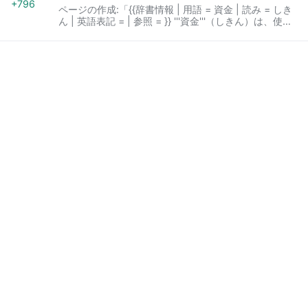
+796
ページの作成:「{{辞書情報 | 用語 = 資金 | 読み = しき
ん | 英語表記 = | 参照 = }} '''資金'''（しきん）は、使用
目的を持って保有されている貨幣か、容易に貨幣にか
えられる金融資産のことをいう。金融資産は現金を含
め、「実体」を持たないけれど資産として評価額を換
算することができ、現金化できる資産のことをいい、
①現金、預貯金（外貨を含む）。②株…」