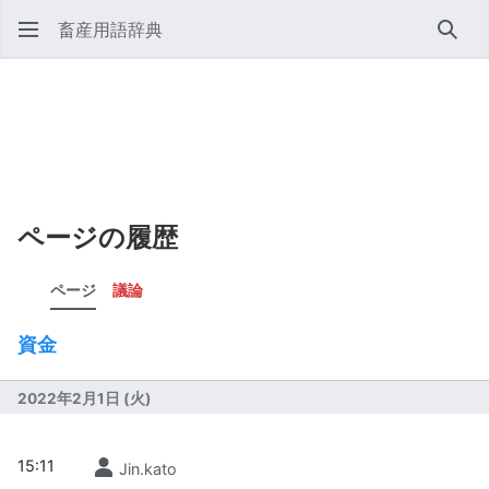
畜産用語辞典
検索
ページの履歴
ページ
議論
資金
2022年2月1日 (火)
15:11
Jin.kato