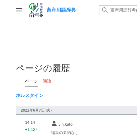
コ
畜産用語辞典
ン
メインメニュー
テ
ン
ツ
に
ス
キ
ッ
ページの履歴
プ
ページ
議論
ホルスタイン
2022年6月7日 (火)
14:14
Jin.kato
+1,127
編集の要約なし