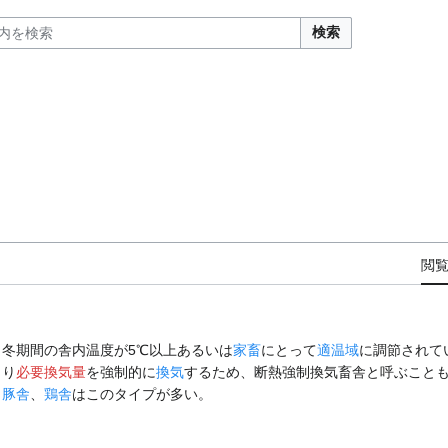
検索
閲
冬期間の舎内温度が5℃以上あるいは
家畜
にとって
適温域
に調節されて
より
必要換気量
を強制的に
換気
するため、断熱強制換気畜舎と呼ぶこと
、
豚舎
、
鶏舎
はこのタイプが多い。