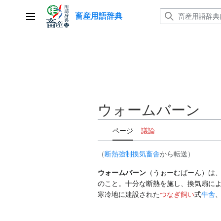
コ
畜産用語辞典
ン
メインメニュー
テ
ン
ツ
に
ス
キ
ッ
ウォームバーン
プ
ページ
議論
（
断熱強制換気畜舎
から転送）
ウォームバーン
（うぉーむばーん）は、
のこと。十分な断熱を施し、換気扇に
寒冷地に建設された
つなぎ飼い
式
牛舎