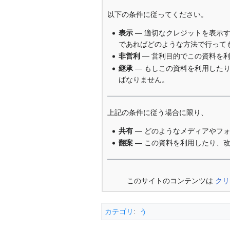
以下の条件に従ってください。
表示
— 適切なクレジットを表示
であればどのような方法で行って
非営利
— 営利目的でこの資料を
継承
— もしこの資料を利用した
ばなりません。
上記の条件に従う場合に限り、
共有
— どのようなメディアやフ
翻案
— この資料を利用したり、
このサイトのコンテンツは
クリ
カテゴリ
:
う