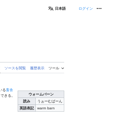
日本語
ログイン
個人用
覧
ソースを閲覧
履歴表示
ツール
いる
畜舎
ウォームバーン
もできる。
読み
うぉーむばーん
英語表記
warm barn