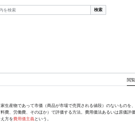
検索
閲
自家生産物であって市価（商品が市場で売買される値段）のないものを
材料費、労働費、そのほか）で評価する方法。費用価法あるいは原価評
考え方を
費用価主義
という。