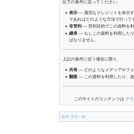
以下の条件に従ってください。
表示
— 適切なクレジットを表示
であればどのような方法で行って
非営利
— 営利目的でこの資料を
継承
— もしこの資料を利用した
ばなりません。
上記の条件に従う場合に限り、
共有
— どのようなメディアやフ
翻案
— この資料を利用したり、
このサイトのコンテンツは
クリ
カテゴリ
:
ひ