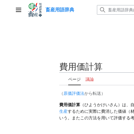
コ
畜産用語辞典
ン
メインメニュー
テ
ン
ツ
に
ス
キ
ッ
費用価計算
プ
ページ
議論
（
原価評価法
から転送）
費用価計算
（ひようかけいさん）は、
生産
するために実際に費消した価値（
いう。またこの方法を用いて評価する