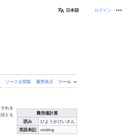
日本語
ログイン
個人用
覧
ソースを閲覧
履歴表示
ツール
、それを
費用価計算
価法とも
読み
ひようかけいさん
英語表記
costing