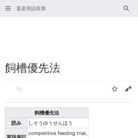
畜産用語辞典
検索
飼槽優先法
言語
ウォッチ
ソー
飼槽優先法
読み
しそうゆうせんほう
competitive feeding trial,
英語表記