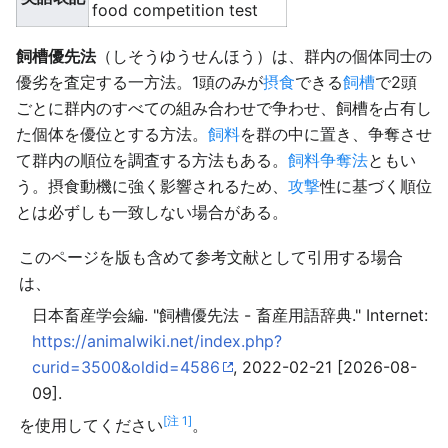
food competition test
飼槽優先法
（しそうゆうせんほう）は、群内の個体同士の
優劣を査定する一方法。1頭のみが
摂食
できる
飼槽
で2頭
ごとに群内のすべての組み合わせで争わせ、飼槽を占有し
た個体を優位とする方法。
飼料
を群の中に置き、争奪させ
て群内の順位を調査する方法もある。
飼料争奪法
ともい
う。摂食動機に強く影響されるため、
攻撃
性に基づく順位
とは必ずしも一致しない場合がある。
このページを版も含めて参考文献として引用する場合
は、
日本畜産学会編. "飼槽優先法 - 畜産用語辞典." Internet:
https://animalwiki.net/index.php?
curid=3500&oldid=4586
, 2022-02-21 [2026-08-
09].
[注 1]
を使用してください
。