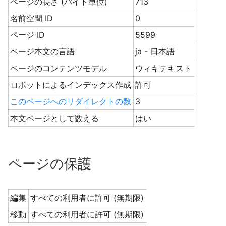
ページの長さ (バイト単位)
713
名前空間 ID
0
ページ ID
5599
ページ本文の言語
ja - 日本語
ページのコンテンツモデル
ウィキテキスト
ロボットによるインデックス作成
許可
このページへのリダイレクトの数
3
本文ページとして数える
はい
ページの保護
編集
すべての利用者に許可 (無期限)
移動
すべての利用者に許可 (無期限)