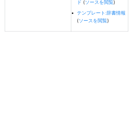
ド
(
ソースを閲覧
)
テンプレート:辞書情報
(
ソースを閲覧
)