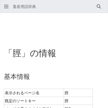
畜産用語辞典
検索
「脛」の情報
基本情報
表示されるページ名
脛
既定のソートキー
脛