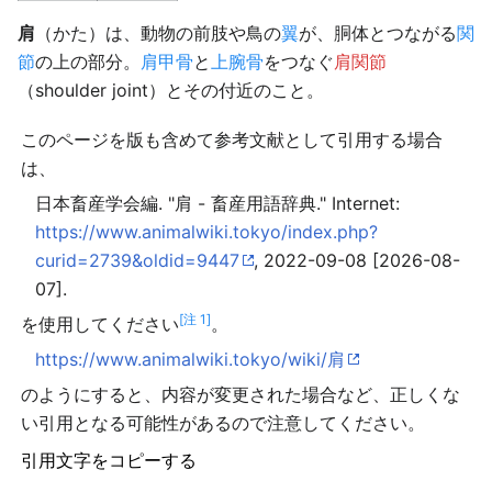
肩
（かた）は、動物の前肢や鳥の
翼
が、胴体とつながる
関
節
の上の部分。
肩甲骨
と
上腕骨
をつなぐ
肩関節
（shoulder joint）とその付近のこと。
このページを版も含めて参考文献として引用する場合
は、
日本畜産学会編. "肩 - 畜産用語辞典." Internet:
https://www.animalwiki.tokyo/index.php?
curid=2739&oldid=9447
, 2022-09-08 [2026-08-
07].
[注 1]
を使用してください
。
https://www.animalwiki.tokyo/wiki/肩
のようにすると、内容が変更された場合など、正しくな
い引用となる可能性があるので注意してください。
引用文字をコピーする