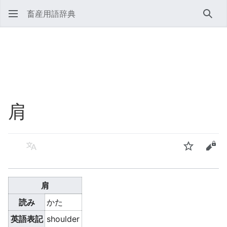
畜産用語辞典
検索
肩
言語
ウォッチ
ソー
肩
読み
かた
英語表記
shoulder