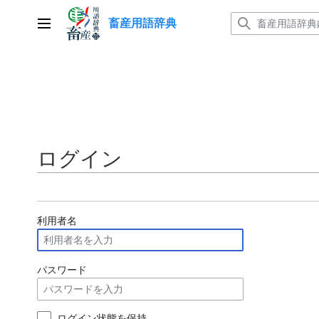
コ
畜産用語辞典
ン
メインメニュー
テ
ン
ツ
に
ス
キ
ッ
ログイン
プ
利用者名
パスワード
ログイン状態を保持