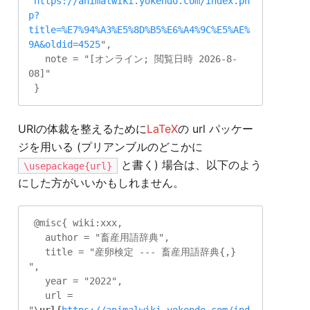
"
https://animalwiki.yokendo.com/index.ph
p?
title=%E7%94%A3%E5%8D%B5%E6%A4%9C%E5%AE%
9A&oldid=4525
",

   note = "[オンライン; 閲覧日時 2026-8-
08]"

URIの体裁を整えるために
LaTeX
の url パッケー
ジを用いる (プリアンブルのどこかに
と書く) 場合は、以下のよう
\usepackage{url}
にした方がいいかもしれません。
 @misc{ wiki:xxx,

   author = "畜産用語辞典",

   title = "産卵検定 --- 畜産用語辞典{,} 
",

   year = "2022",

   url = 