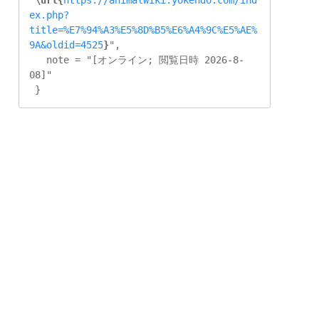
"
\url{
https://animalwiki.yokendo.com/ind
ex.php?
title=%E7%94%A3%E5%8D%B5%E6%A4%9C%E5%AE%
9A&oldid=4525
}
",

   note = "[オンライン; 閲覧日時 2026-8-
08]"
