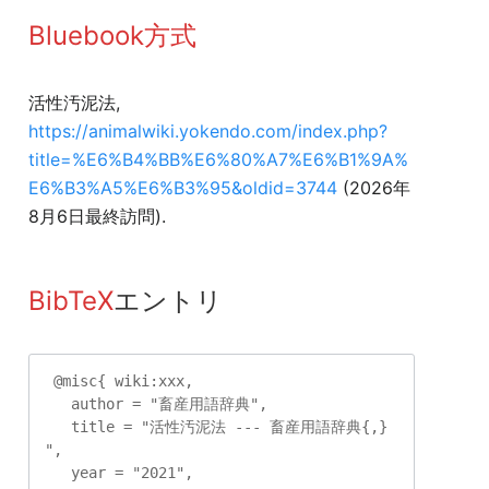
Bluebook方式
活性汚泥法,
https://animalwiki.yokendo.com/index.php?
title=%E6%B4%BB%E6%80%A7%E6%B1%9A%
E6%B3%A5%E6%B3%95&oldid=3744
(2026年
8月6日最終訪問).
BibTeX
エントリ
 @misc{ wiki:xxx,

   author = "畜産用語辞典",

   title = "活性汚泥法 --- 畜産用語辞典{,} 
",

   year = "2021",
