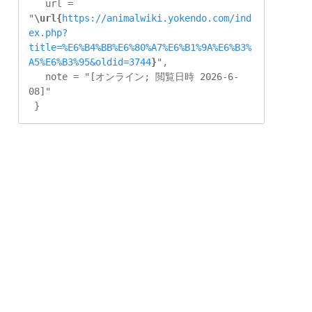
   url = 
"
\url{
https://animalwiki.yokendo.com/ind
ex.php?
title=%E6%B4%BB%E6%80%A7%E6%B1%9A%E6%B3%
A5%E6%B3%95&oldid=3744
}
",

   note = "[オンライン; 閲覧日時 2026-6-
08]"
