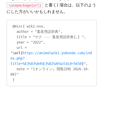
と書く) 場合は、以下のよう
\usepackage{url}
にした方がいいかもしれません。
 @misc{ wiki:xxx,

   author = "畜産用語辞典",

   title = "ヤク --- 畜産用語辞典{,} ",

   year = "2022",

   url = 
"
\url{
https://animalwiki.yokendo.com/ind
ex.php?
title=%E3%83%A4%E3%82%AF&oldid=5658
}
",

   note = "[オンライン; 閲覧日時 2026-10-
08]"
