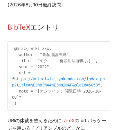
(2026年8月10日最終訪問).
BibTeX
エントリ
 @misc{ wiki:xxx,

   author = "畜産用語辞典",

   title = "ヤク --- 畜産用語辞典{,} ",

   year = "2022",

   url = 
"
https://animalwiki.yokendo.com/index.ph
p?title=%E3%83%A4%E3%82%AF&oldid=5658
",

   note = "[オンライン; 閲覧日時 2026-10-
08]"

URIの体裁を整えるために
LaTeX
の url パッケー
ジを用いる (プリアンブルのどこかに