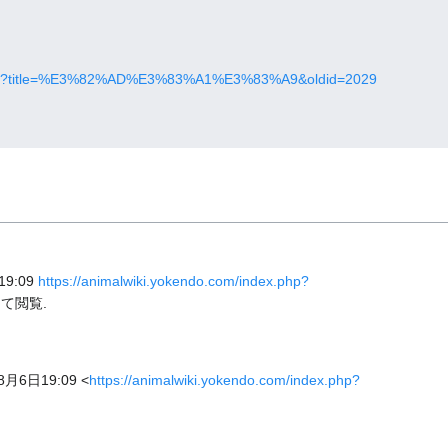
ex.php?title=%E3%82%AD%E3%83%A1%E3%83%A9&oldid=2029
19:09
https://animalwiki.yokendo.com/index.php?
て閲覧.
年8月6日19:09 <
https://animalwiki.yokendo.com/index.php?