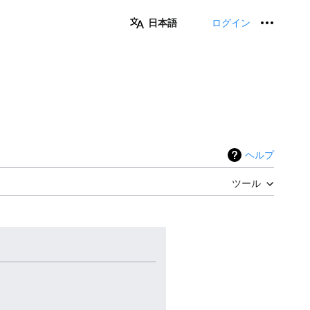
日本語
ログイン
個人用
ヘルプ
ツール