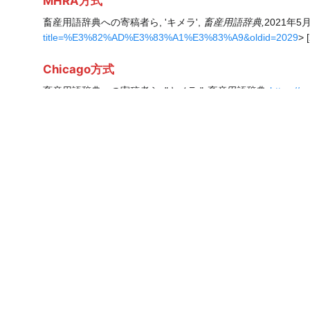
MHRA方式
畜産用語辞典への寄稿者ら, 'キメラ',
畜産用語辞典,
2021年5月
title=%E3%82%AD%E3%83%A1%E3%83%A9&oldid=2029
>
Chicago方式
畜産用語辞典への寄稿者ら, "キメラ,"
畜産用語辞典,
https:/
日閲覧).
CBE/CSE方式
畜産用語辞典への寄稿者ら. キメラ [Internet]. 畜産用語辞典; 20
https://animalwiki.yokendo.com/index.php?title=%E3%
Bluebook方式
キメラ,
https://animalwiki.yokendo.com/index.php?tit
BibTeX
エントリ
 @misc{ wiki:xxx,
