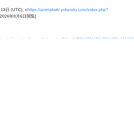
13日 (UTC), <
https://animalwiki.yokendo.com/index.php?
 [2026年8月6日閲覧]
/animalwiki.yokendo.com/index.php?title=%E3%82%AD%E3%83%A1%E
21年5月13日01:28 (UTC) [2026年8月6日現在で引用]. 入手元:
82%AD%E3%83%A1%E3%83%A9&oldid=2029
.
le=%E3%82%AD%E3%83%A1%E3%83%A9&oldid=2029
(2026年8月6日最終訪問