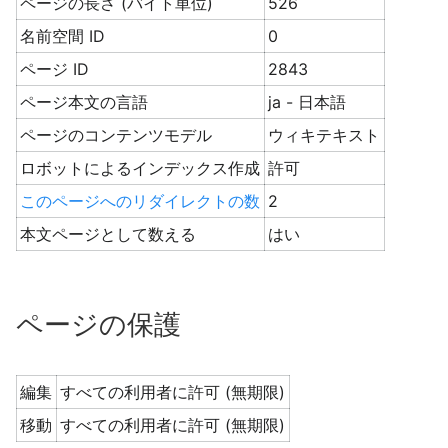
ページの長さ (バイト単位)
526
名前空間 ID
0
ページ ID
2843
ページ本文の言語
ja - 日本語
ページのコンテンツモデル
ウィキテキスト
ロボットによるインデックス作成
許可
このページへのリダイレクトの数
2
本文ページとして数える
はい
ページの保護
編集
すべての利用者に許可 (無期限)
移動
すべての利用者に許可 (無期限)