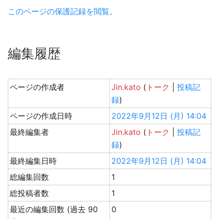
このページの保護記録を閲覧。
編集履歴
ページの作成者
Jin.kato
(
トーク
|
投稿記
録
)
ページの作成日時
2022年9月12日 (月) 14:04
最終編集者
Jin.kato
(
トーク
|
投稿記
録
)
最終編集日時
2022年9月12日 (月) 14:04
総編集回数
1
総投稿者数
1
最近の編集回数 (過去 90
0