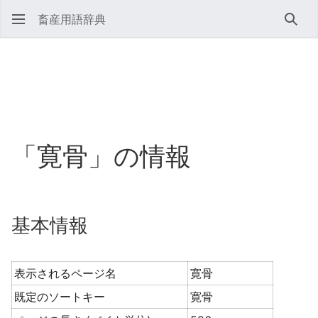
畜産用語辞典
検索
「寛骨」の情報
基本情報
表示されるページ名
寛骨
既定のソートキー
寛骨