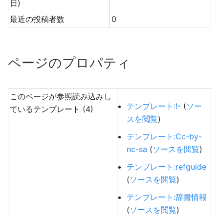
日)
最近の投稿者数
0
ページのプロパティ
このページが参照読み込みし
テンプレート:!-
(
ソー
ているテンプレート (4)
スを閲覧
)
テンプレート:Cc-by-
nc-sa
(
ソースを閲覧
)
テンプレート:refguide
(
ソースを閲覧
)
テンプレート:辞書情報
(
ソースを閲覧
)