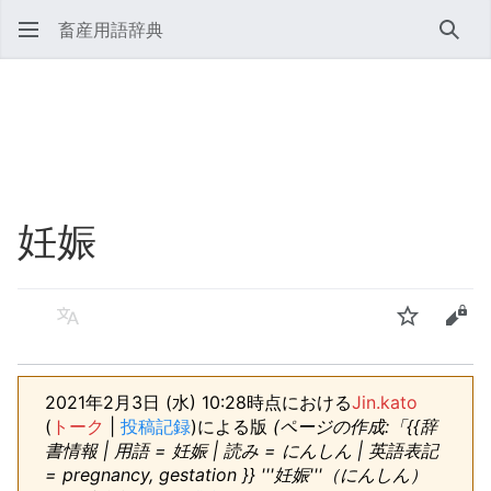
畜産用語辞典
検索
妊娠
言語
ウォッチ
ソー
2021年2月3日 (水) 10:28時点における
Jin.kato
(
トーク
|
投稿記録
)
による版
(ページの作成:「{{辞
書情報 | 用語 = 妊娠 | 読み = にんしん | 英語表記
= pregnancy, gestation }} '''妊娠'''（にんしん）