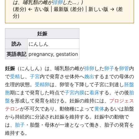
は、哺乳類の雌が
排卵
した…」)
(差分) ← 古い版 | 最新版 (差分) | 新しい版 → (差
分)
妊娠
読み
にんしん
英語表記
pregnancy, gestation
妊娠
（にんしん）は、哺乳類の雌が
排卵
した
卵子
を
卵管
内
で
受精
し、
子宮
内で発育させ体外へ
娩出
するまでの母体の
生理的状態。
受精卵
は、卵管を下降して子宮に到達し
胚盤
胞
期にまで発育した時点で
子宮内膜
に
着床
する。その後
胎
盤
を形成して発育を続ける。妊娠の維持には、
プロジェス
テロン
が不可欠であり、動物種によって
黄体
あるいは胎盤
から持続的に分泌され妊娠を維持する。妊娠中の動物で
は、
胎子
・胎盤・母体が一連となって働き、胎子の発育を
維持する。